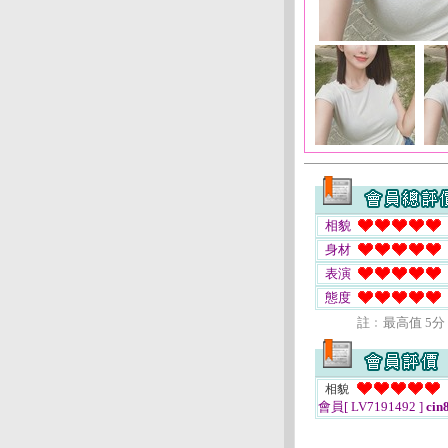
相貌
身材
表演
態度
註﹕最高值 5分
相貌
會員[ LV7191492 ]
cin