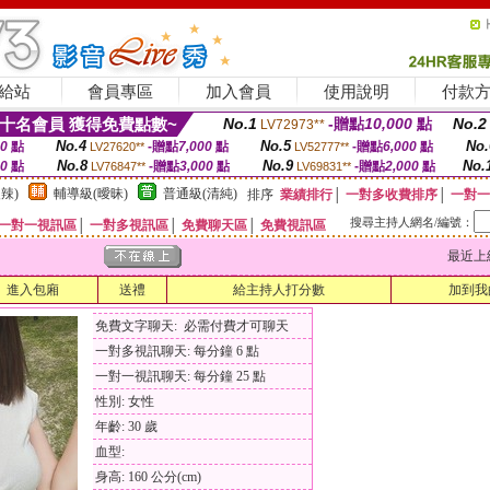
給站
會員專區
加入會員
使用說明
付款
十名會員 獲得免費點數~
No.1
-贈點
10,000
點
No.2
LV72973**
No.4
No.5
No.
00
點
-贈點
7,000
點
-贈點
6,000
點
LV27620**
LV52777**
No.8
No.9
No.
00
點
-贈點
3,000
點
-贈點
2,000
點
LV76847**
LV69831**
辣)
輔導級(曖昧)
普通級(清純)
排序
業績排行
│
一對多收費排序
│
一對一
搜尋主持人網名/編號：
一對一視訊區
│
一對多視訊區
│
免費聊天區
│
免費視訊區
最近上線時間
進入包廂
送禮
給主持人打分數
加到我
免費文字聊天: 必需付費才可聊天
一對多視訊聊天: 每分鐘 6 點
一對一視訊聊天: 每分鐘 25 點
性別: 女性
年齡: 30 歲
血型:
身高: 160 公分(cm)