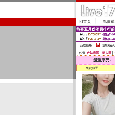
回首頁
點數補
恭喜五月份消費排行前
No.3
-贈點
8,0
LV76835**
No.7
-贈點
4,0
LV65464**
頻道指數
限制級(火
頻道
台妹專區
│
新人區
│
(雙重享受)
免費聊天