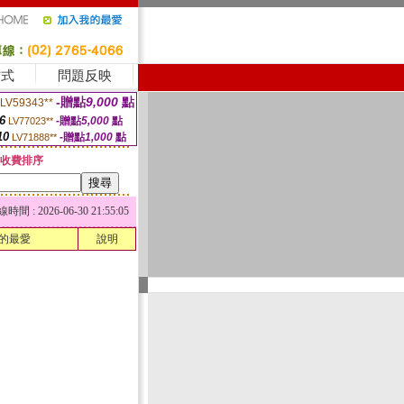
方式
問題反映
-贈點
9,000
點
LV59343**
6
-贈點
5,000
點
LV77023**
10
-贈點
1,000
點
LV71888**
收費排序
 : 2026-06-30 21:55:05
的最愛
說明