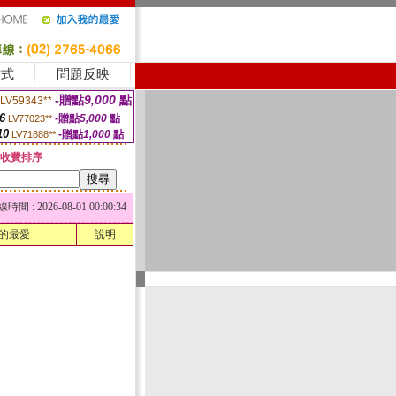
方式
問題反映
-贈點
9,000
點
LV59343**
6
-贈點
5,000
點
LV77023**
10
-贈點
1,000
點
LV71888**
收費排序
 : 2026-08-01 00:00:34
的最愛
說明