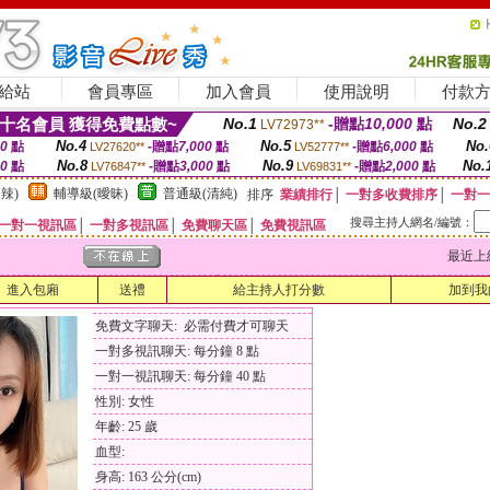
給站
會員專區
加入會員
使用說明
付款
十名會員 獲得免費點數~
No.1
-贈點
10,000
點
No.2
LV72973**
No.4
No.5
No.
00
點
-贈點
7,000
點
-贈點
6,000
點
LV27620**
LV52777**
No.8
No.9
No.
00
點
-贈點
3,000
點
-贈點
2,000
點
LV76847**
LV69831**
辣)
輔導級(曖昧)
普通級(清純)
排序
業績排行
│
一對多收費排序
│
一對一
搜尋主持人網名/編號：
一對一視訊區
│
一對多視訊區
│
免費聊天區
│
免費視訊區
最近上線時間
進入包廂
送禮
給主持人打分數
加到我
免費文字聊天: 必需付費才可聊天
一對多視訊聊天: 每分鐘 8 點
一對一視訊聊天: 每分鐘 40 點
性別: 女性
年齡: 25 歲
血型:
身高: 163 公分(cm)