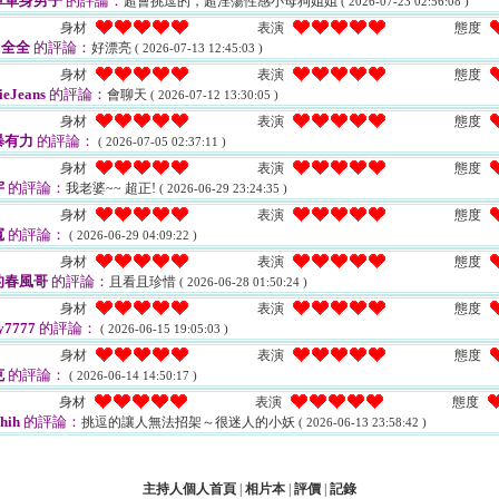
單單身男子
的評論：
超會挑逗的，超淫蕩性感小母狗姐姐
( 2026-07-23 02:56:08 )
身材
表演
態度
a全全
的評論：
好漂亮
( 2026-07-13 12:45:03 )
身材
表演
態度
ieJeans
的評論：
會聊天
( 2026-07-12 13:30:05 )
身材
表演
態度
暴有力
的評論：
( 2026-07-05 02:37:11 )
身材
表演
態度
宇
的評論：
我老婆~~ 超正!
( 2026-06-29 23:24:35 )
身材
表演
態度
寬
的評論：
( 2026-06-29 04:09:22 )
身材
表演
態度
的春風哥
的評論：
且看且珍惜
( 2026-06-28 01:50:24 )
身材
表演
態度
sy7777
的評論：
( 2026-06-15 19:05:03 )
身材
表演
態度
克
的評論：
( 2026-06-14 14:50:17 )
身材
表演
態度
hih
的評論：
挑逗的讓人無法招架～很迷人的小妖
( 2026-06-13 23:58:42 )
主持人個人首頁
|
相片本
|
評價
|
記錄