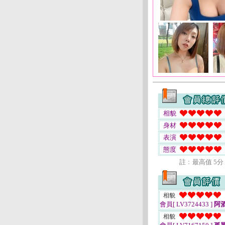
相貌
身材
表演
態度
註﹕最高值 5分
相貌
會員[ LV3724433 ]
阿
相貌