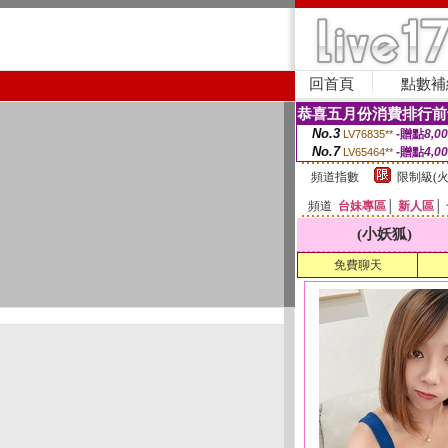
回首頁
點數補
恭喜五月份消費排行前
No.3
-贈點
8,0
LV76835**
No.7
-贈點
4,0
LV65464**
頻道指數
限制級(火
頻道
台妹專區
│
新人區
│
(小妖狐)
免費聊天