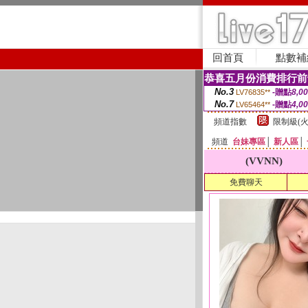
回首頁
點數補
恭喜五月份消費排行前
No.3
-贈點
8,0
LV76835**
No.7
-贈點
4,0
LV65464**
頻道指數
限制級(火
頻道
台妹專區
│
新人區
│
(VVNN)
免費聊天