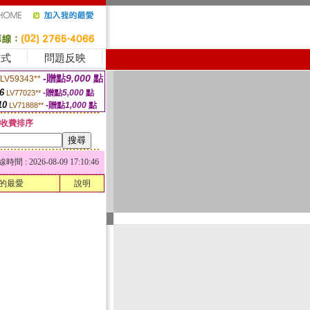
方式
問題反映
-贈點
9,000
點
LV59343**
6
-贈點
5,000
點
LV77023**
10
-贈點
1,000
點
LV71888**
收費排序
 : 2026-08-09 17:10:46
的最愛
說明