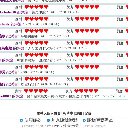
掉的姐夫
的評論：
要小心，小心上癮離不開
( 2026-07-31 22:43:26 )
身材
表演
態度
kybaby30
的評論：
完美 我的?
( 2026-07-31 13:56:07 )
身材
表演
態度
obody
的評論：
( 2026-07-29 00:59:04 )
身材
表演
態度
愛妳
的評論：
好聊的主播
( 2026-07-27 02:35:41 )
身材
表演
態度
龜烏龜蹺
的評論：
人可愛 身材又好
( 2026-07-26 18:34:20 )
身材
表演
態度
欸
的評論：
可愛 身材好 一直回頭看
( 2026-07-19 15:58:15 )
身材
表演
態度
噗噗
的評論：
( 2026-07-17 03:30:44 )
身材
表演
態度
嘻奶
的評論：
粉色奶頭
( 2026-07-16 01:44:53 )
身材
表演
態度
wn0807
的評論：
要不是我能力不夠 不然才不會讓給你們呢?
( 2026-07-14 05:36:48 )
主持人個人首頁
|
相片本
|
評價
|
記錄
使用條款
加入賺錢聯盟
賺錢聯盟專區
Copyright © 2026 By
LIVE173影音live秀
All Rights Reserved.