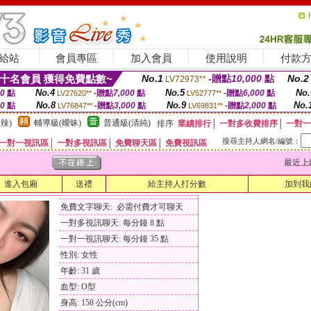
給站
會員專區
加入會員
使用說明
付款
十名會員 獲得免費點數~
No.1
-贈點
10,000
點
No.2
LV72973**
No.4
No.5
No.
00
點
-贈點
7,000
點
-贈點
6,000
點
LV27620**
LV52777**
No.8
No.9
No.
00
點
-贈點
3,000
點
-贈點
2,000
點
LV76847**
LV69831**
辣)
輔導級(曖昧)
普通級(清純)
排序
業績排行
│
一對多收費排序
│
一對一
搜尋主持人網名/編號：
一對一視訊區
│
一對多視訊區
│
免費聊天區
│
免費視訊區
最近上線時間
進入包廂
送禮
給主持人打分數
加到我
免費文字聊天: 必需付費才可聊天
一對多視訊聊天: 每分鐘 8 點
一對一視訊聊天: 每分鐘 35 點
性別: 女性
年齡: 31 歲
血型: O型
身高: 158 公分(cm)