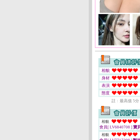
相貌
身材
表演
態度
註﹕最高值 5分
相貌
會員[ LV6840708 ]
寶
相貌