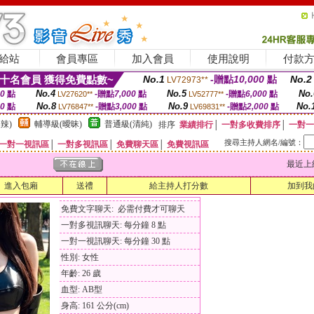
給站
會員專區
加入會員
使用說明
付款
十名會員 獲得免費點數~
No.1
-贈點
10,000
點
No.2
LV72973**
No.4
No.5
No.
00
點
-贈點
7,000
點
-贈點
6,000
點
LV27620**
LV52777**
No.8
No.9
No.
00
點
-贈點
3,000
點
-贈點
2,000
點
LV76847**
LV69831**
辣)
輔導級(曖昧)
普通級(清純)
排序
業績排行
│
一對多收費排序
│
一對一
搜尋主持人網名/編號：
一對一視訊區
│
一對多視訊區
│
免費聊天區
│
免費視訊區
最近上線時間
進入包廂
送禮
給主持人打分數
加到我
免費文字聊天: 必需付費才可聊天
一對多視訊聊天: 每分鐘 8 點
一對一視訊聊天: 每分鐘 30 點
性別: 女性
年齡: 26 歲
血型: AB型
身高: 161 公分(cm)