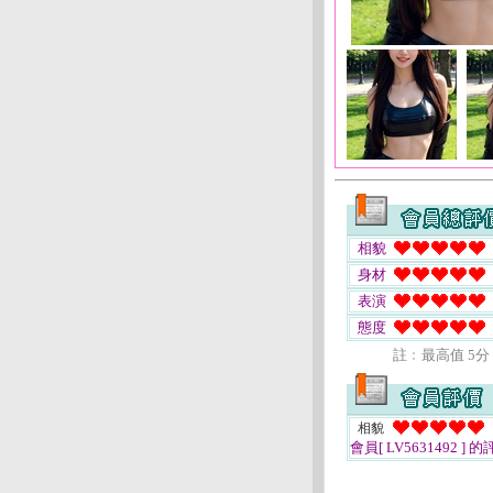
相貌
身材
表演
態度
註﹕最高值 5分
相貌
會員[ LV5631492 ]
的