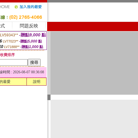
方式
問題反映
-贈點
9,000
點
LV59343**
6
-贈點
5,000
點
LV77023**
10
-贈點
1,000
點
LV71888**
收費排序
 : 2026-08-07 00:36:08
的最愛
說明