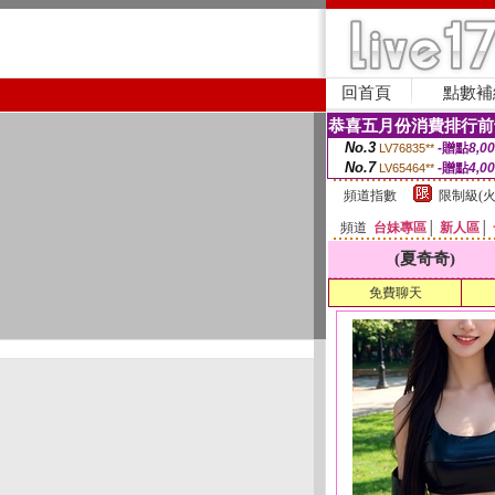
回首頁
點數補
恭喜五月份消費排行前
No.3
-贈點
8,0
LV76835**
No.7
-贈點
4,0
LV65464**
頻道指數
限制級(火
頻道
台妹專區
│
新人區
│
(夏奇奇)
免費聊天