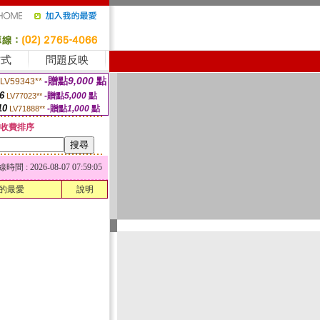
方式
問題反映
-贈點
9,000
點
LV59343**
6
-贈點
5,000
點
LV77023**
10
-贈點
1,000
點
LV71888**
收費排序
 : 2026-08-07 07:59:05
的最愛
說明