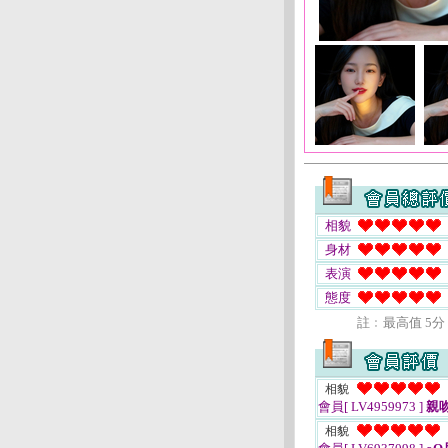
相貌
身材
表演
態度
註﹕最高值 5分
相貌
會員[ LV4959973 ]
親
相貌