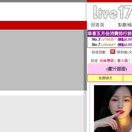
回首頁
點數補
恭喜五月份消費排行前
No.3
-贈點
8,0
LV76835**
No.7
-贈點
4,0
LV65464**
頻道指數
限制級(火
頻道
台妹專區
│
新人區
│
(蜜汁甜甜)
免費聊天