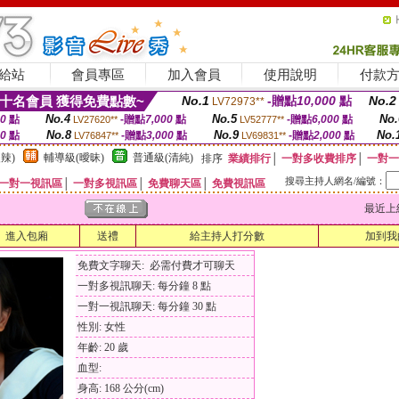
給站
會員專區
加入會員
使用說明
付款
十名會員 獲得免費點數~
No.1
-贈點
10,000
點
No.2
LV72973**
No.4
No.5
No.
00
點
-贈點
7,000
點
-贈點
6,000
點
LV27620**
LV52777**
No.8
No.9
No.
00
點
-贈點
3,000
點
-贈點
2,000
點
LV76847**
LV69831**
辣)
輔導級(曖昧)
普通級(清純)
排序
業績排行
│
一對多收費排序
│
一對一
搜尋主持人網名/編號：
一對一視訊區
│
一對多視訊區
│
免費聊天區
│
免費視訊區
最近上線時間
進入包廂
送禮
給主持人打分數
加到我
免費文字聊天: 必需付費才可聊天
一對多視訊聊天: 每分鐘 8 點
一對一視訊聊天: 每分鐘 30 點
性別: 女性
年齡: 20 歲
血型:
身高: 168 公分(cm)