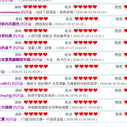
呈
的評論：
?
( 2026-08-06 00:24:45 )
身材
表演
態度
ennnnnnnnnn
的評論：
治好了跟我說！我再來呦
( 2026-08-03 04:14:24 )
身材
表演
態度
看妳內衣顏色
的評論：
讚很美好看
( 2026-07-29 07:05:28 )
身材
表演
態度
弟弟玩鳥
的評論：
人很可愛 很配合 長的像秀智
( 2026-07-28 21:13:25 )
身材
表演
態度
角的桌子
的評論：
漫畫人啊，誰懂，
( 2026-07-23 23:44:26 )
身材
表演
態度
花老賣黑糖麵茶年糕
的評論：
午安，馬卡巴卡
( 2026-07-20 19:49:41 )
身材
表演
態度
評論：
( 2026-07-11 02:49:59 )
身材
表演
態度
co8635
的評論：
胸部大 很好聊天 注意禮貌 主播會陪伴妳的孤單
( 2026-06-20 03:40:3
身材
表演
態度
opJjjj
的評論：
長很可愛也呆呆的
( 2026-06-20 00:20:19 )
身材
表演
態度
木大猩猩
的評論：
有種鄰座曖昧女同學的感覺
( 2026-06-17 19:54:00 )
身材
表演
態度
天寶
的評論：
173最頂的主播~~不接受反駁
( 2026-06-11 01:04:19 )