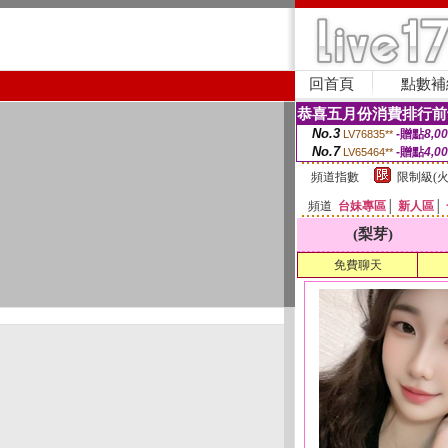
回首頁
點數補
恭喜五月份消費排行前
No.3
-贈點
8,0
LV76835**
No.7
-贈點
4,0
LV65464**
頻道指數
限制級(火
頻道
台妹專區
│
新人區
│
(梨芽)
免費聊天