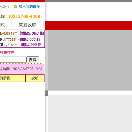
方式
問題反映
-贈點
9,000
點
LV59343**
6
-贈點
5,000
點
LV77023**
10
-贈點
1,000
點
LV71888**
收費排序
 : 2026-08-07 07:19:38
的最愛
說明