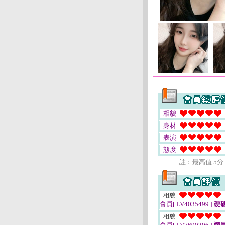
相貌
身材
表演
態度
註﹕最高值 5分
相貌
會員[ LV4035499 ]
硬
相貌