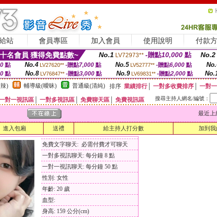
給站
會員專區
加入會員
使用說明
付款
十名會員 獲得免費點數~
No.1
-贈點
10,000
點
No.2
LV72973**
No.4
No.5
No.
00
點
-贈點
7,000
點
-贈點
6,000
點
LV27620**
LV52777**
No.8
No.9
No.
00
點
-贈點
3,000
點
-贈點
2,000
點
LV76847**
LV69831**
辣)
輔導級(曖昧)
普通級(清純)
排序
業績排行
│
一對多收費排序
│
一對一
搜尋主持人網名/編號：
一對一視訊區
│
一對多視訊區
│
免費聊天區
│
免費視訊區
最近上線時間
進入包廂
送禮
給主持人打分數
加到我
免費文字聊天: 必需付費才可聊天
一對多視訊聊天: 每分鐘 8 點
一對一視訊聊天: 每分鐘 50 點
性別: 女性
年齡: 20 歲
血型:
身高: 159 公分(cm)