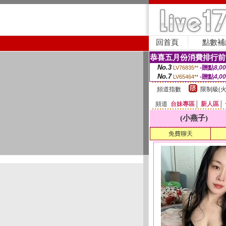
回首頁
點數補
恭喜五月份消費排行前
No.3
-贈點
8,0
LV76835**
No.7
-贈點
4,0
LV65464**
頻道指數
限制級(火
頻道
台妹專區
│
新人區
│
(小燕子)
免費聊天