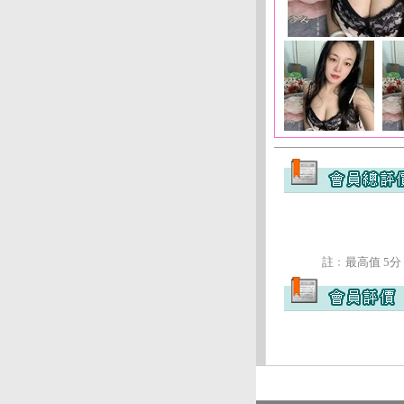
註﹕最高值 5分