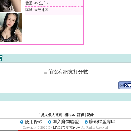
體重: 45 公斤(kg)
區域: 大陸地區
目前沒有網友打分數
主持人個人首頁
|
相片本
|
評價
|
記錄
使用條款
加入賺錢聯盟
賺錢聯盟專區
Copyright © 2026 By
LIVE173影音live秀
All Rights Reserved.