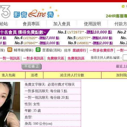
給站
會員專區
加入會員
使用說明
付款
十名會員 獲得免費點數~
No.1
-贈點
10,000
點
No.2
LV72973**
No.4
No.5
No.
00
點
-贈點
7,000
點
-贈點
6,000
點
LV27620**
LV52777**
No.8
No.9
No.
00
點
-贈點
3,000
點
-贈點
2,000
點
LV76847**
LV69831**
辣)
輔導級(曖昧)
普通級(清純)
排序
業績排行
│
一對多收費排序
│
一對一
搜尋主持人網名/編號：
一對一視訊區
│
一對多視訊區
│
免費聊天區
│
免費視訊區
最近上線時間
進入包廂
送禮
給主持人打分數
加到我
免費文字聊天: 必需付費才可聊天
一對多視訊聊天: 每分鐘 5 點
一對一視訊聊天: 每分鐘 20 點
性別: 女性
年齡: 35 歲
血型:
身高: 160 公分(cm)