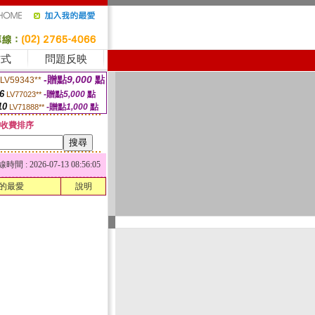
方式
問題反映
-贈點
9,000
點
LV59343**
6
-贈點
5,000
點
LV77023**
10
-贈點
1,000
點
LV71888**
收費排序
 : 2026-07-13 08:56:05
的最愛
說明