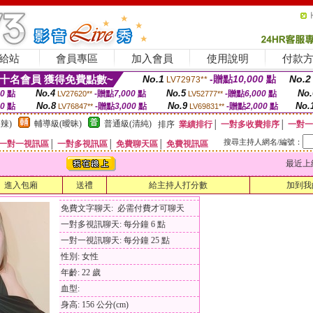
給站
會員專區
加入會員
使用說明
付款
十名會員 獲得免費點數~
No.1
-贈點
10,000
點
No.2
LV72973**
No.4
No.5
No.
00
點
-贈點
7,000
點
-贈點
6,000
點
LV27620**
LV52777**
No.8
No.9
No.
00
點
-贈點
3,000
點
-贈點
2,000
點
LV76847**
LV69831**
辣)
輔導級(曖昧)
普通級(清純)
排序
業績排行
│
一對多收費排序
│
一對一
搜尋主持人網名/編號：
一對一視訊區
│
一對多視訊區
│
免費聊天區
│
免費視訊區
最近上線時間
進入包廂
送禮
給主持人打分數
加到我
免費文字聊天: 必需付費才可聊天
一對多視訊聊天: 每分鐘 6 點
一對一視訊聊天: 每分鐘 25 點
性別: 女性
年齡: 22 歲
血型:
身高: 156 公分(cm)