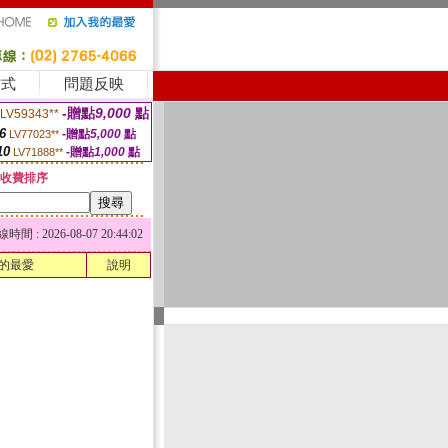
方式
問題反映
-贈點
9,000
點
LV59343**
6
-贈點
5,000
點
LV77023**
10
-贈點
1,000
點
LV71888**
收費排序
 : 2026-08-07 20:44:02
的最愛
說明