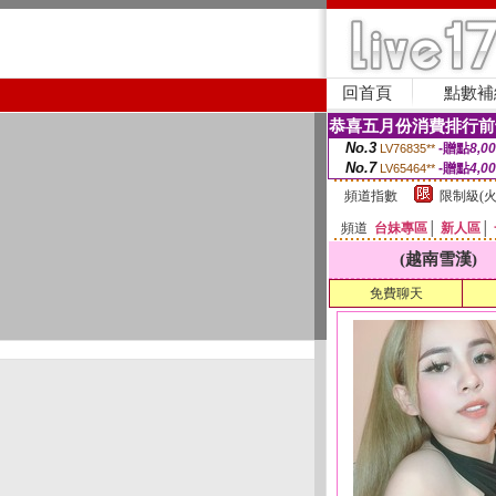
回首頁
點數補
恭喜五月份消費排行前
No.3
-贈點
8,0
LV76835**
No.7
-贈點
4,0
LV65464**
頻道指數
限制級(火
頻道
台妹專區
│
新人區
│
(越南雪漢)
免費聊天