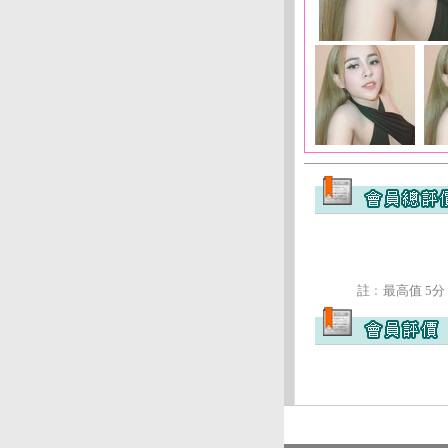
註﹕最高值 5分