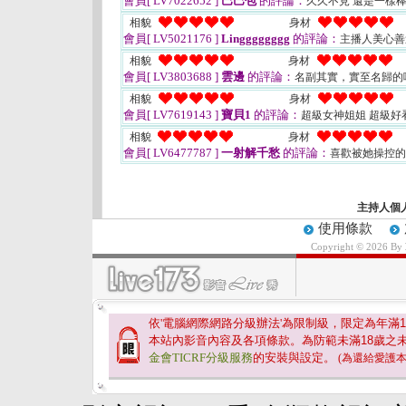
會員[ LV7022652 ]
巴巴包
的評論：
久久不見 還是一樣棒
相貌
身材
會員[ LV5021176 ]
Lingggggggg
的評論：
主播人美心
相貌
身材
會員[ LV3803688 ]
雲邊
的評論：
名副其實，實至名歸的
相貌
身材
會員[ LV7619143 ]
寶貝1
的評論：
超級女神姐姐 超級好
相貌
身材
會員[ LV6477787 ]
一射解千愁
的評論：
喜歡被她操控
主持人個
使用條款
Copyright © 2026 By
依'電腦網際網路分級辦法'為限制級，限定為年滿
1
本站內影音內容及各項條款。為防範未滿
18
歲之
金會TICRF分級服務
的安裝與設定。
(為還給愛護